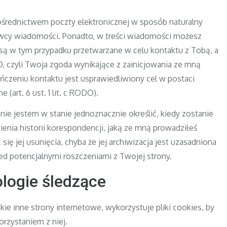
ośrednictwem poczty elektronicznej w sposób naturalny
dawcy wiadomości. Ponadto, w treści wiadomości możesz
ą w tym przypadku przetwarzane w celu kontaktu z Tobą, a
ODO, czyli Twoja zgoda wynikające z zainicjowania ze mną
czeniu kontaktu jest usprawiedliwiony cel w postaci
(art. 6 ust. 1 lit. c RODO).
nie jestem w stanie jednoznacznie określić, kiedy zostanie
enia historii korespondencji, jaką ze mną prowadziłeś
 się jej usunięcia, chyba że jej archiwizacja jest uzasadniona
ed potencjalnymi roszczeniami z Twojej strony.
ologie śledzące
kie inne strony internetowe, wykorzystuje pliki cookies, by
rzystaniem z niej.