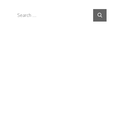
Search
Search
for: