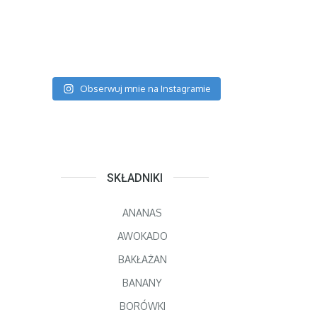
Obserwuj mnie na Instagramie
SKŁADNIKI
ANANAS
AWOKADO
BAKŁAŻAN
BANANY
BORÓWKI