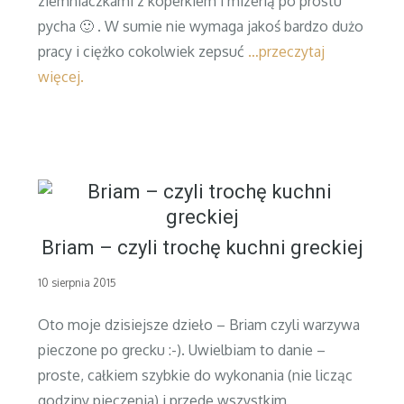
ziemniaczkami z koperkiem i mizerią po prostu
pycha 🙂 . W sumie nie wymaga jakoś bardzo dużo
pracy i ciężko cokolwiek zepsuć
…przeczytaj
więcej.
Briam – czyli trochę kuchni greckiej
Posted
10 sierpnia 2015
on
Oto moje dzisiejsze dzieło – Briam czyli warzywa
pieczone po grecku :-). Uwielbiam to danie –
proste, całkiem szybkie do wykonania (nie licząc
godziny pieczenia) i przede wszystkim