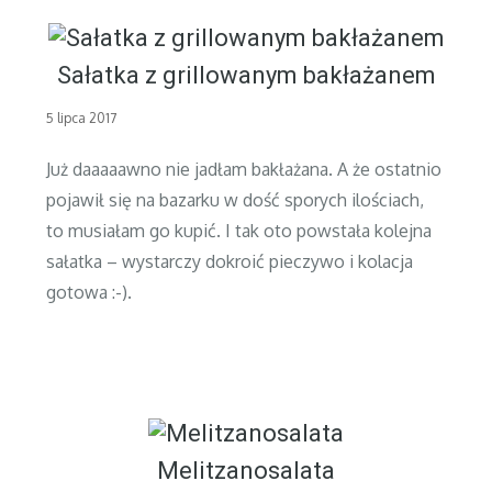
Sałatka z grillowanym bakłażanem
Posted
5 lipca 2017
on
Już daaaaawno nie jadłam bakłażana. A że ostatnio
pojawił się na bazarku w dość sporych ilościach,
to musiałam go kupić. I tak oto powstała kolejna
sałatka – wystarczy dokroić pieczywo i kolacja
gotowa :-).
Melitzanosalata