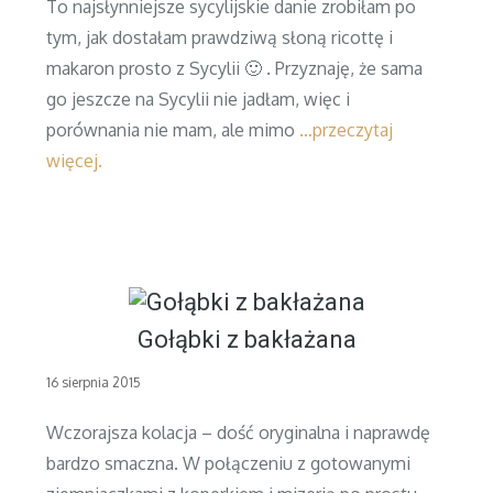
To najsłynniejsze sycylijskie danie zrobiłam po
tym, jak dostałam prawdziwą słoną ricottę i
makaron prosto z Sycylii 🙂 . Przyznaję, że sama
go jeszcze na Sycylii nie jadłam, więc i
porównania nie mam, ale mimo
…przeczytaj
więcej.
Gołąbki z bakłażana
Posted
16 sierpnia 2015
on
Wczorajsza kolacja – dość oryginalna i naprawdę
bardzo smaczna. W połączeniu z gotowanymi