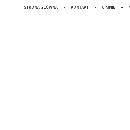
Skip
STRONA GŁÓWNA
KONTAKT
O MNIE
to
content