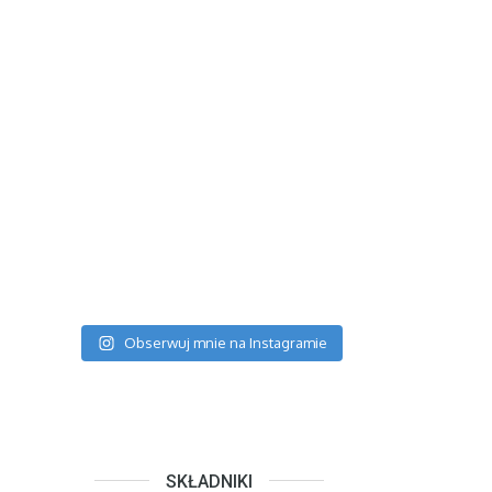
Obserwuj mnie na Instagramie
SKŁADNIKI