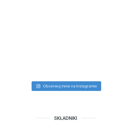
Obserwuj mnie na Instagramie
SKŁADNIKI