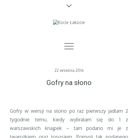
Skip
to
content
zdrowo i bez cukru
Posted
22 września 2016
on
Gofry na słono
Gofry w wersji na słono po raz pierwszy jadłam 2
tygodnie temu, kiedy wybrałam się do 1 z
warszawskich knajpek – tam podano mi je z
twarożkiem oraz łososiem. Pomysł tak podanego