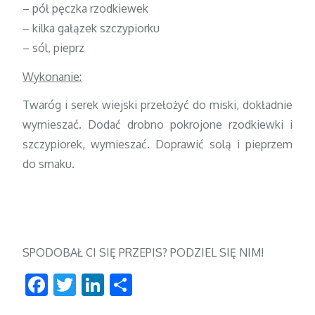
– pół pęczka rzodkiewek
– kilka gałązek szczypiorku
– sól, pieprz
Wykonanie:
Twaróg i serek wiejski przełożyć do miski, dokładnie
wymieszać. Dodać drobno pokrojone rzodkiewki i
szczypiorek, wymieszać. Doprawić solą i pieprzem
do smaku.
SPODOBAŁ CI SIĘ PRZEPIS? PODZIEL SIĘ NIM!
Facebook
Twitter
LinkedIn
Podziel
się