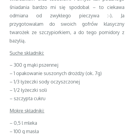
śniadania bardzo mi się spodobał – to ciekawa
odmiana od zwykłego pieczywa :-). Ja
przygotowałam do swoich gofrów klasyczny
twarożek ze szczypiorkiem, a do tego pomidory z
bazylią.
Suche składniki:
– 300 g mąki pszennej
– 1 opakowanie suszonych drożdży (ok. 7g)
– 1/3 łyżeczki sody oczyszczonej
– 1/2 łyżeczki soli
– szczypta cukru
Mokre składniki:
– 0,5 l mleka
– 100 g masła