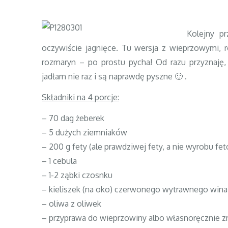
Kolejny p
oczywiście jagnięce. Tu wersja z wieprzowymi, 
rozmaryn – po prostu pycha! Od razu przyznaję, 
jadłam nie raz i są naprawdę pyszne 🙂 .
Składniki na 4 porcje:
– 70 dag żeberek
– 5 dużych ziemniaków
– 200 g fety (ale prawdziwej fety, a nie wyrobu f
– 1 cebula
– 1-2 ząbki czosnku
– kieliszek (na oko) czerwonego wytrawnego wina
– oliwa z oliwek
– przyprawa do wieprzowiny albo własnoręcznie zr