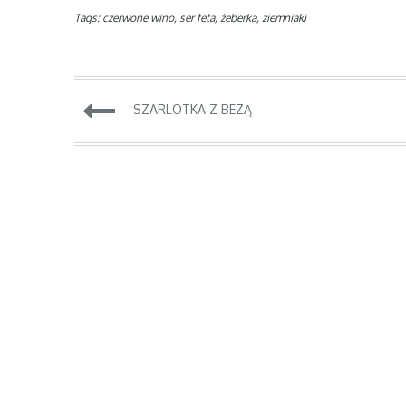
Tags:
czerwone wino
,
ser feta
,
żeberka
,
ziemniaki
SZARLOTKA Z BEZĄ
Zobacz
wpisy