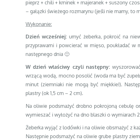
pieprz + chili + kminek + majeranek + suszony czo
– gałązki świeżego rozmarynu (jeśli nie mamy, to
Wykonanie:
Dzień wcześniej:
umyć żeberka, pokroić na niew
przyprawami i powcierać w mięso, poukładać w m
następnego dnia 🙂
W dzień właściwy czyli następny:
wyszorować 
wrzącą wodą, mocno posolić (woda ma być zupełni
minut (ziemniaki nie mogą być miękkie!). Następ
plastry (ok 1,5 cm – 2 cm).
Na oliwie podsmażyć drobno pokrojoną cebulę o
wymieszać i wyłożyć na dno blaszki o wymiarach 
Żeberka wyjąć z lodówki i na oliwie obsmażyć z każ
Następnie podsmażyć na oliwie grube plastry ziemn