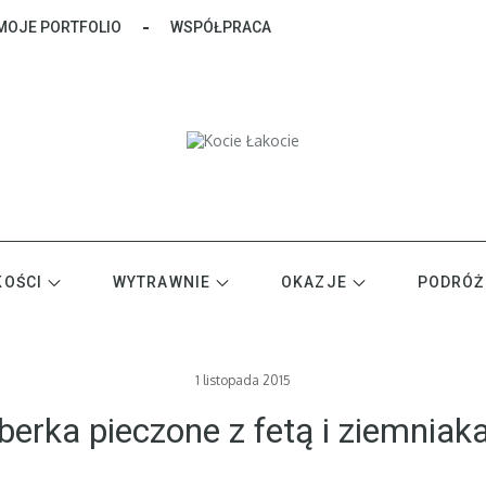
MOJE PORTFOLIO
WSPÓŁPRACA
zdrowo i bez cukru
KOŚCI
WYTRAWNIE
OKAZJE
PODRÓŻ
Posted
1 listopada 2015
on
berka pieczone z fetą i ziemniak