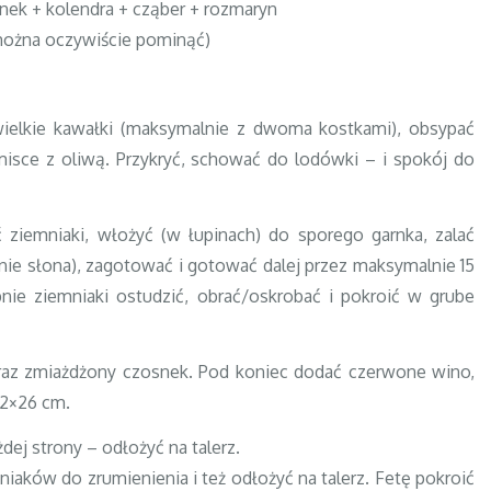
snek + kolendra + cząber + rozmaryn
 można oczywiście pominąć)
ielkie kawałki (maksymalnie z dwoma kostkami), obsypać
isce z oliwą. Przykryć, schować do lodówki – i spokój do
ziemniaki, włożyć (w łupinach) do sporego garnka, zalać
e słona), zagotować i gotować dalej przez maksymalnie 15
nie ziemniaki ostudzić, obrać/oskrobać i pokroić w grube
raz zmiażdżony czosnek. Pod koniec dodać czerwone wino,
22×26 cm.
dej strony – odłożyć na talerz.
iaków do zrumienienia i też odłożyć na talerz. Fetę pokroić