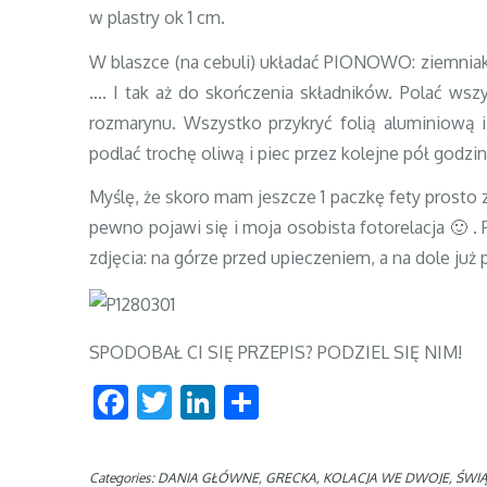
w plastry ok 1 cm.
W blaszce (na cebuli) układać PIONOWO: ziemniak +
…. I tak aż do skończenia składników. Polać wszy
rozmarynu. Wszystko przykryć folią aluminiową i
podlać trochę oliwą i piec przez kolejne pół godzi
Myślę, że skoro mam jeszcze 1 paczkę fety prosto z 
pewno pojawi się i moja osobista fotorelacja 🙂 . 
zdjęcia: na górze przed upieczeniem, a na dole już 
SPODOBAŁ CI SIĘ PRZEPIS? PODZIEL SIĘ NIM!
Facebook
Twitter
LinkedIn
Podziel
się
Categories:
DANIA GŁÓWNE
,
GRECKA
,
KOLACJA WE DWOJE
,
ŚWIĄ