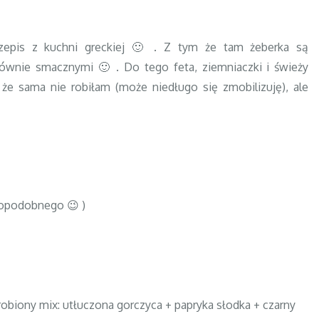
rzepis z kuchni greckiej 🙂 . Z tym że tam żeberka są
równie smacznymi 🙂 . Do tego feta, ziemniaczki i świeży
że sama nie robiłam (może niedługo się zmobilizuję), ale
etopodobnego 😉 )
obiony mix: utłuczona gorczyca + papryka słodka + czarny