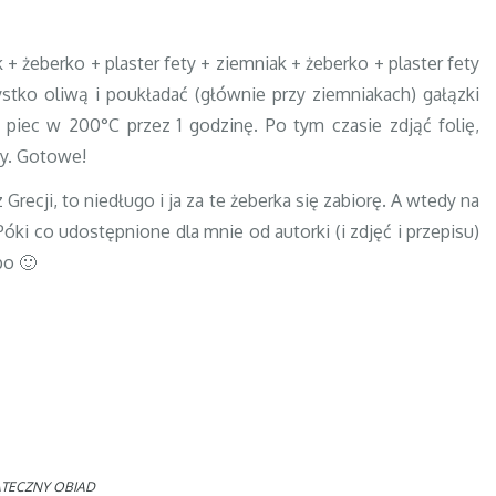
 żeberko + plaster fety + ziemniak + żeberko + plaster fety
stko oliwą i poukładać (głównie przy ziemniakach) gałązki
 piec w 200°C przez 1 godzinę. Po tym czasie zdjąć folię,
ny. Gotowe!
Grecji, to niedługo i ja za te żeberka się zabiorę. A wtedy na
Póki co udostępnione dla mnie od autorki (i zdjęć i przepisu)
po 🙂
TECZNY OBIAD