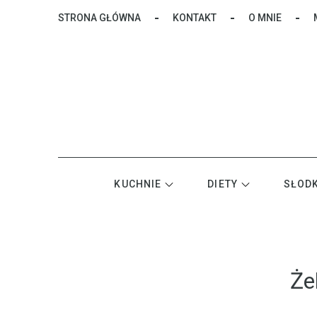
Skip
STRONA GŁÓWNA
KONTAKT
O MNIE
to
content
KUCHNIE
DIETY
SŁOD
Że