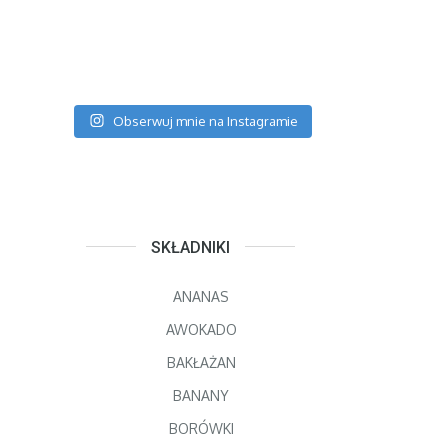
Obserwuj mnie na Instagramie
SKŁADNIKI
ANANAS
AWOKADO
BAKŁAŻAN
BANANY
BORÓWKI