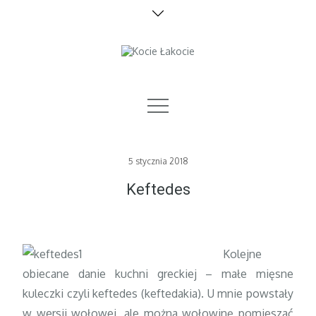
Skip
to
content
zdrowo i bez cukru
Posted
5 stycznia 2018
on
Keftedes
Kolejne
obiecane danie kuchni greckiej – małe mięsne
kuleczki czyli keftedes (keftedakia). U mnie powstały
w wersji wołowej, ale można wołowinę pomieszać