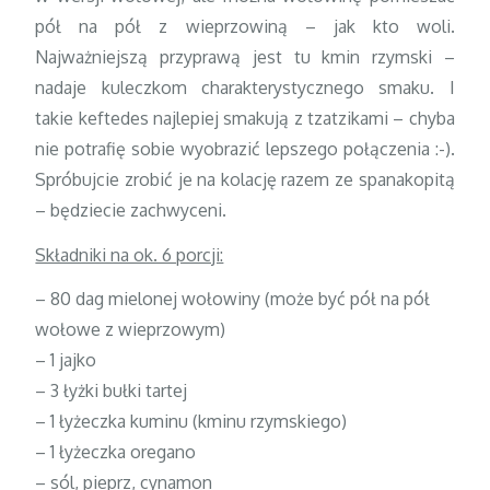
pół na pół z wieprzowiną – jak kto woli.
Najważniejszą przyprawą jest tu kmin rzymski –
nadaje kuleczkom charakterystycznego smaku. I
takie keftedes najlepiej smakują z tzatzikami – chyba
nie potrafię sobie wyobrazić lepszego połączenia :-).
Spróbujcie zrobić je na kolację razem ze spanakopitą
– będziecie zachwyceni.
Składniki na ok. 6 porcji:
– 80 dag mielonej wołowiny (może być pół na pół
wołowe z wieprzowym)
– 1 jajko
– 3 łyżki bułki tartej
– 1 łyżeczka kuminu (kminu rzymskiego)
– 1 łyżeczka oregano
– sól, pieprz, cynamon