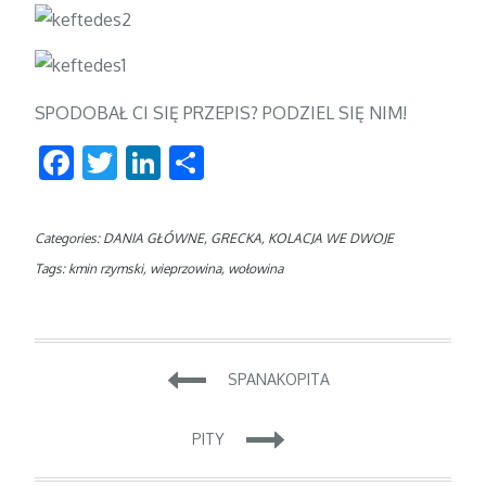
SPODOBAŁ CI SIĘ PRZEPIS? PODZIEL SIĘ NIM!
Facebook
Twitter
LinkedIn
Podziel
się
Categories:
DANIA GŁÓWNE
,
GRECKA
,
KOLACJA WE DWOJE
Tags:
kmin rzymski
,
wieprzowina
,
wołowina
SPANAKOPITA
Zobacz
wpisy
PITY