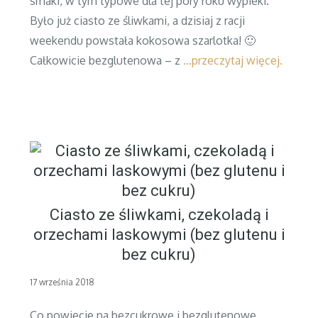
smaki, w tym typowe dla tej pory roku wypieki.
Było już ciasto ze śliwkami, a dzisiaj z racji
weekendu powstała kokosowa szarlotka! 🙂
Całkowicie bezglutenowa – z
…przeczytaj więcej.
Ciasto ze śliwkami, czekoladą i
orzechami laskowymi (bez glutenu i
bez cukru)
Posted
17 września 2018
on
Co powiecie na bezcukrowe i bezglutenowe