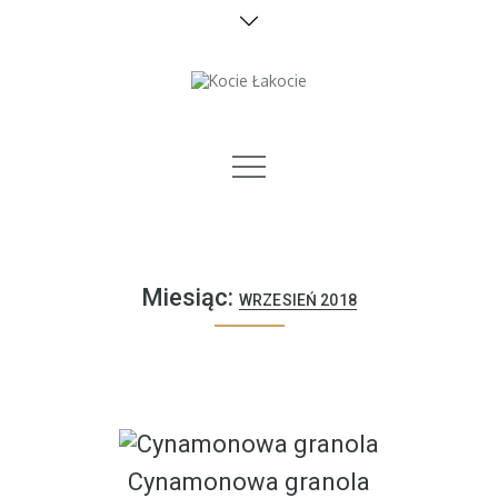
Skip
to
content
zdrowo i bez cukru
Miesiąc:
WRZESIEŃ 2018
Cynamonowa granola