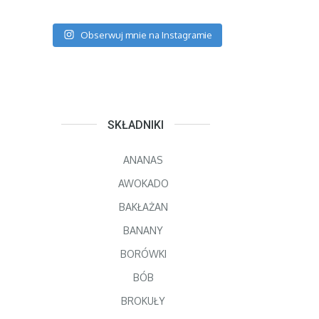
Obserwuj mnie na Instagramie
SKŁADNIKI
ANANAS
AWOKADO
BAKŁAŻAN
BANANY
BORÓWKI
BÓB
BROKUŁY