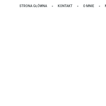
Skip
STRONA GŁÓWNA
KONTAKT
O MNIE
to
content