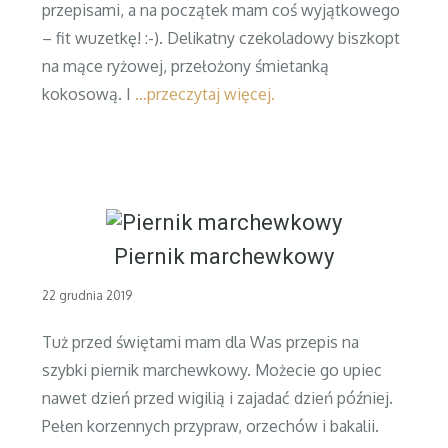
przepisami, a na początek mam coś wyjątkowego
– fit wuzetkę! :-). Delikatny czekoladowy biszkopt
na mące ryżowej, przełożony śmietanką
kokosową. I
…przeczytaj więcej.
Piernik marchewkowy
Posted
22 grudnia 2019
on
Tuż przed świętami mam dla Was przepis na
szybki piernik marchewkowy. Możecie go upiec
nawet dzień przed wigilią i zajadać dzień później.
Pełen korzennych przypraw, orzechów i bakalii.