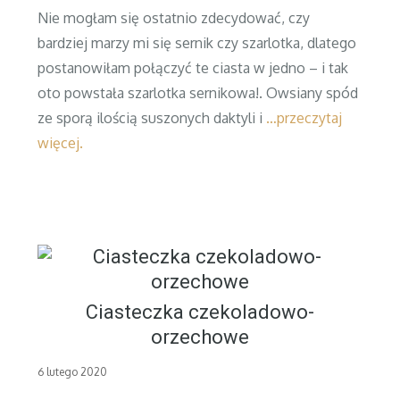
on
Nie mogłam się ostatnio zdecydować, czy
bardziej marzy mi się sernik czy szarlotka, dlatego
postanowiłam połączyć te ciasta w jedno – i tak
oto powstała szarlotka sernikowa!. Owsiany spód
ze sporą ilością suszonych daktyli i
…przeczytaj
więcej.
Ciasteczka czekoladowo-
orzechowe
Posted
6 lutego 2020
on