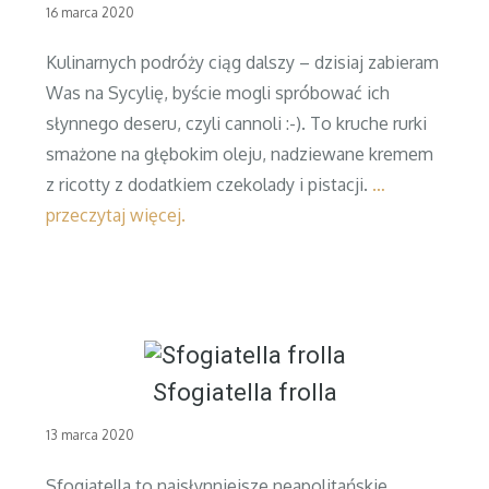
Posted
16 marca 2020
on
Kulinarnych podróży ciąg dalszy – dzisiaj zabieram
Was na Sycylię, byście mogli spróbować ich
słynnego deseru, czyli cannoli :-). To kruche rurki
smażone na głębokim oleju, nadziewane kremem
z ricotty z dodatkiem czekolady i pistacji.
…
przeczytaj więcej.
Sfogiatella frolla
Posted
13 marca 2020
on
Sfogiatella to najsłynniejsze neapolitańskie