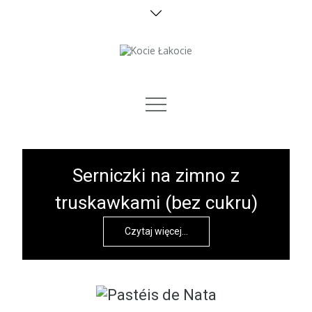
Skip
to
content
zdrowo i bez cukru
Serniczki na zimno z
truskawkami (bez cukru)
Czytaj więcej...