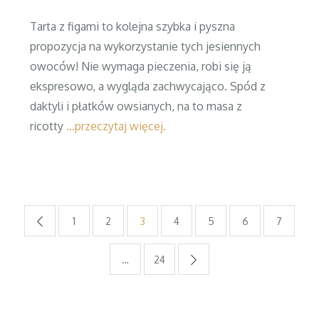
on
Tarta z figami to kolejna szybka i pyszna
propozycja na wykorzystanie tych jesiennych
owoców! Nie wymaga pieczenia, robi się ją
ekspresowo, a wygląda zachwycająco. Spód z
daktyli i płatków owsianych, na to masa z
ricotty
…przeczytaj więcej.
Nawigacja
1
2
3
4
5
6
7
po
…
24
wpisach